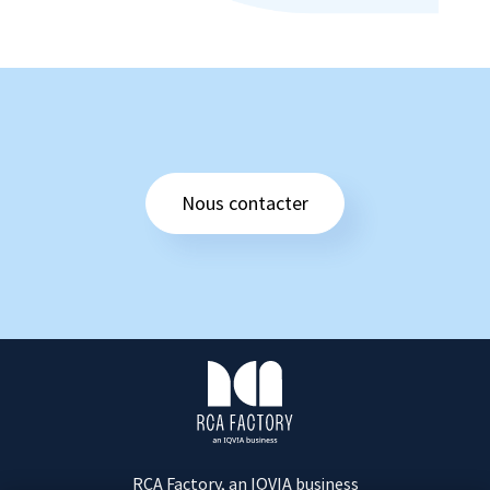
Nous contacter
R
C
A
F
a
c
RCA Factory, an IQVIA business