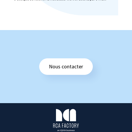
Nous contacter
R
C
A
F