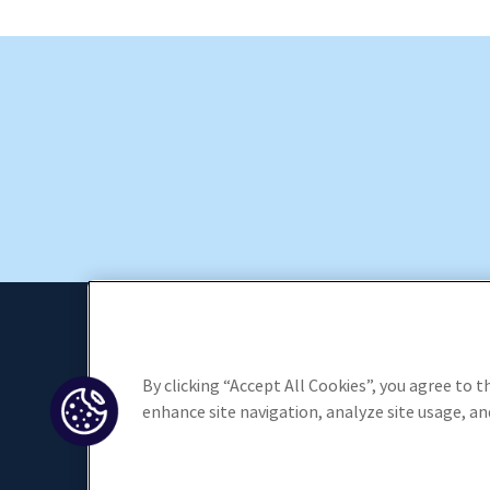
RCA Fact
By clicking “Accept All Cookies”, you agree to t
Tour D2 -
R
C
enhance site navigation, analyze site usage, and
Courbevo
A
F
+33 1 73 
a