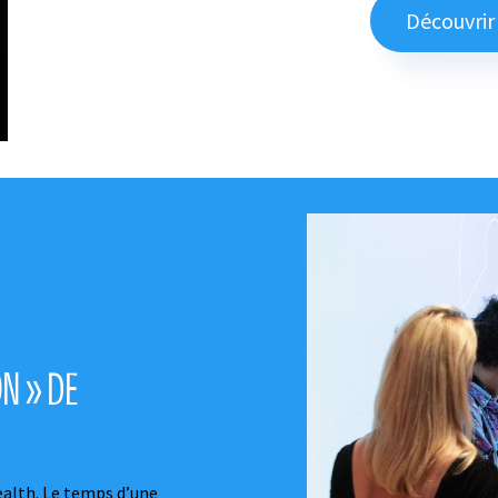
Découvrir 
ON » DE
alth. Le temps d’une