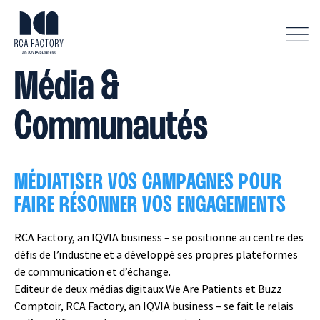
A
f
f
Média &
i
c
h
Communautés
e
r
l
e
MÉDIATISER VOS CAMPAGNES POUR
m
e
FAIRE RÉSONNER VOS ENGAGEMENTS
n
u
RCA Factory, an IQVIA business – se positionne au centre des
défis de l’industrie et a développé ses propres plateformes
de communication et d’échange.
Editeur de deux médias digitaux We Are Patients et Buzz
Comptoir, RCA Factory, an IQVIA business – se fait le relais