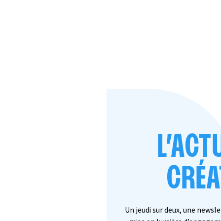
L’ACT
CRÉA
Un jeudi sur deux, une newsl