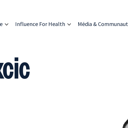
re
Influence For Health
Média & Communaut
kcic