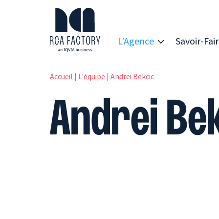
R
C
A
L’Agence
Savoir-Fai
F
a
c
t
Accueil
|
L'équipe
|
Andrei Bekcic
o
r
y
Andrei Be