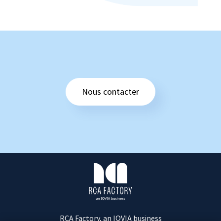
Nous contacter
R
C
A
F
a
c
RCA Factory, an IQVIA business