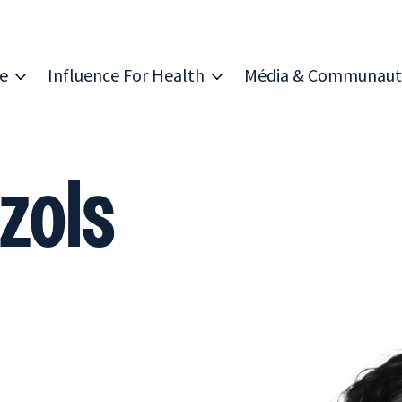
re
Influence For Health
Média & Communaut
uzols