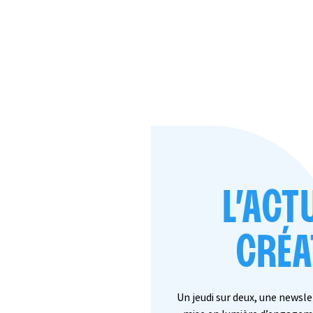
L’ACT
CRÉA
Un jeudi sur deux, une newsl