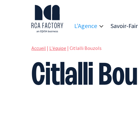
R
C
A
L’Agence
Savoir-Fai
F
a
c
t
Accueil
|
L'équipe
|
Citlalli Bouzols
o
r
y
Citlalli Bo