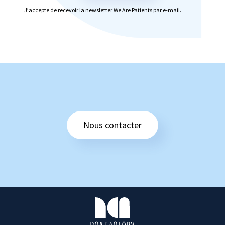
J’accepte de recevoir la newsletter We Are Patients par e-mail.
Nous contacter
R
C
A