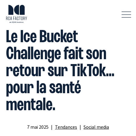
A
f
f
Le Ice Bucket
i
c
h
Challenge fait son
e
r
l
retour sur TikTok…
e
m
pour la santé
e
n
u
mentale.
7 mai 2025
Tendances
Social media