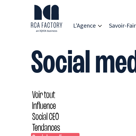
R
C
A
L’Agence
Savoir-Fai
F
a
c
t
o
Social med
r
y
Voir tout
Influence
Social CEO
Tendances