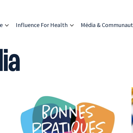
re
Influence For Health
Média & Communaut
ia