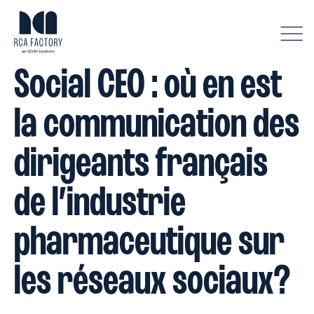
A
f
f
Social CEO : où en est
i
c
h
la communication des
e
r
l
dirigeants français
e
m
de l’industrie
e
n
u
pharmaceutique sur
les réseaux sociaux?