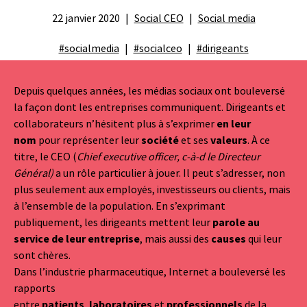
22 janvier 2020
Social CEO
Social media
#socialmedia
#socialceo
#dirigeants
Depuis quelques années, les médias sociaux ont bouleversé
la façon dont les entreprises communiquent. Dirigeants et
collaborateurs n’hésitent plus à s’exprimer
en leur
nom
pour représenter leur
société
et ses
valeurs
. À ce
titre, le CEO (
Chief executive officer, c-à-d le Directeur
Général)
a un rôle particulier à jouer. Il peut s’adresser, non
plus seulement aux employés, investisseurs ou clients, mais
à l’ensemble de la population. En s’exprimant
publiquement, les dirigeants mettent leur
parole au
service de leur entreprise
, mais aussi des
causes
qui leur
sont chères.
Dans l’industrie pharmaceutique, Internet a bouleversé les
rapports
entre
patients
,
laboratoires
et
professionnels
de la