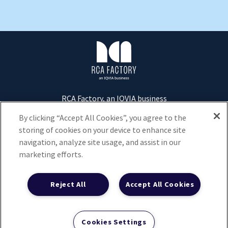
R
C
A
F
a
c
RCA Factory, an IQVIA business
t
Tour D2 - 17 bis Place des Reflets
92400
Courbevoie
o
By clicking “Accept All Cookies”, you agree to the
r
storing of cookies on your device to enhance site
+33 1 73 20 40 00
y
navigation, analyze site usage, and assist in our
marketing efforts.
Nous contacter
Données personnelles et respect de la vie privée
Reject All
Accept All Cookies
Conditions d’utilisation du site IQVIA France
Cookies Settings
Twitter
Instagram
Facebook
Linkedin