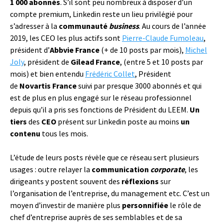
1 000 abonnés
. S’il sont peu nombreux à disposer d’un
compte premium, Linkedin reste un lieu privilégié pour
s’adresser à la
communauté
business
. Au cours de l’année
2019, les CEO les plus actifs sont
Pierre-Claude Fumoleau
,
président d’
Abbvie France
(+ de 10 posts par mois),
Michel
Joly
, président de
Gilead France
, (entre 5 et 10 posts par
mois) et bien entendu
Frédéric Collet
, Président
de
Novartis France
suivi par presque 3000 abonnés et qui
est de plus en plus engagé sur le réseau professionnel
depuis qu’il a pris ses fonctions de Président du LEEM.
Un
tiers
des
CEO
présent sur Linkedin poste au moins
un
contenu
tous les mois.
L’étude de leurs posts révèle que ce réseau sert plusieurs
usages : outre relayer la
communication
corporate
, les
dirigeants y postent souvent des
réflexions
sur
l’organisation de l’entreprise, du management etc. C’est un
moyen d’investir de manière plus
personnifiée
le rôle de
chef d’entreprise auprès de ses semblables et de sa