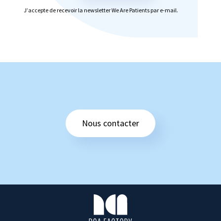
J’accepte de recevoir la newsletter We Are Patients par e-mail.
Nous contacter
R
C
A