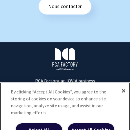
Nous contacter
R
C
A
F
a
c
RCA Factory, an IQVIA business
t
Tour D2 - 17 bis Place des Reflets
92400
Courbevoie
o
By clicking “Accept All Cookies”, you agree to the
r
storing of cookies on your device to enhance site
+33 1 73 20 40 00
y
navigation, analyze site usage, and assist in our
marketing efforts.
Nous contacter
Données personnelles et respect de la vie privée
Reject All
Accept All Cookies